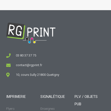
03 80 37 37 75
contact@rgprint.fr
10, cours Sully 21800 Quetigny
IMPRIMERIE
SIGNALÉTIQUE
PLV / OBJETS
PUB
Flyers
Enseignes