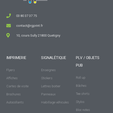
03 80 37 37 75
contact@rgprint.fr
10, cours Sully 21800 Quetigny
IMPRIMERIE
SIGNALÉTIQUE
PLV / OBJETS
PUB
Flyers
Enseignes
Roll up
Affiches
Stickers
Bâches
Cartes de visite
Lettres boitier
Tee shirts
Brochures
Panneaux
Stylos
Autocollants
Habillage véhicules
Bloc notes